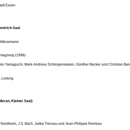
tadt Essen
Hentrich-Saal
d Wiesemann
hlagzeug (1998)
ko Yamaguchi, Mark-Andreas Schlingensiepen, Günther Becker und Christian Ba
 Leitung
Meran, Kleiner Saal)
Nordheim, J.S. Bach, Jukka Tiensuu und Jean-Philippe Rameau