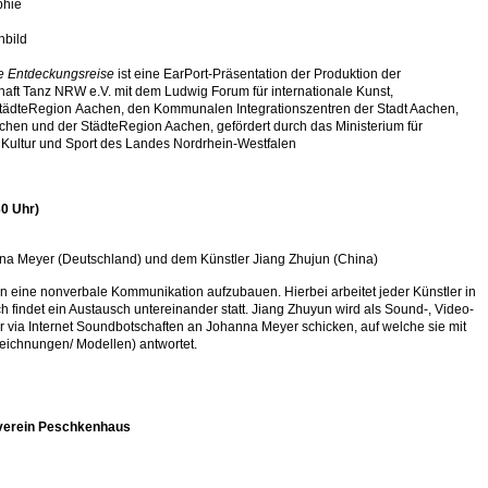
phie
nbild
ne Entdeckungsreise
ist eine EarPort-Präsentation der Produktion der
ft Tanz NRW e.V. mit dem Ludwig Forum für internationale Kunst,
tädteRegion Aachen, den Kommunalen Integrationszentren der Stadt Aachen,
chen und der StädteRegion Aachen, gefördert durch das Ministerium für
, Kultur und Sport des Landes Nordrhein-Westfalen
0 Uhr)
nna Meyer (Deutschland) und dem Künstler Jiang Zhujun (China)
n eine nonverbale Kommunikation aufzubauen. Hierbei arbeitet jeder Künstler in
findet ein Austausch untereinander statt. Jiang Zhuyun wird als Sound-, Video-
 via Internet Soundbotschaften an Johanna Meyer schicken, auf welche sie mit
Zeichnungen/ Modellen) antwortet.
tverein Peschkenhaus