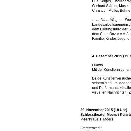
Ulla Geiges, Choreogra
Gerhard Stäbler, Musik
Christoph Müller, Bühne
… auf dem Weg ... – Ei
Landesarbeitsgemeinscha
dem Bildungsbüro der S
dem CulturBazar e.V. Aa
Familie, Kinder, Jugend
4. Dezember 2015 (19.3
Letters
Mit der Künstlerin Joha
Beide Künstler versuche
seinem Medium, dennoch 
und Performancekünstler
visuellen Nachrichten (
29. November 2015 (18 Uhr)
Schlosstheater Moers / Kuns
Meerstraße 1, Moers
Frequenzen II