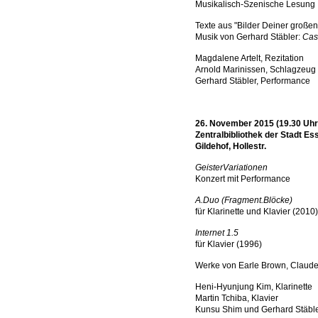
Musikalisch-Szenische Lesung
Texte aus "Bilder Deiner große
Musik von Gerhard Stäbler:
Cas
Magdalene Artelt, Rezitation
Arnold Marinissen, Schlagzeug
Gerhard Stäbler, Performance
26. November 2015 (19.30 Uhr
Zentralbibliothek der Stadt Es
Gildehof, Hollestr.
GeisterVariationen
Konzert mit Performance
A.Duo (Fragment.Blöcke)
für Klarinette und Klavier (2010)
Internet 1.5
für Klavier (1996)
Werke von Earle Brown, Claude
Heni-Hyunjung Kim, Klarinette
Martin Tchiba, Klavier
Kunsu Shim und Gerhard Stäble