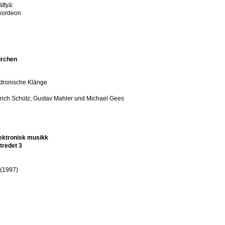
ttyä:
kkordeon
irchen
ktronische Klänge
ich Schütz, Gustav Mahler und Michael Gees
lektronisk musikk
tredet 3
(1997)