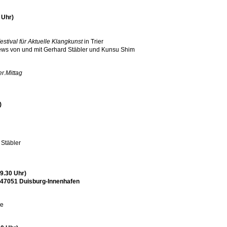
 Uhr)
stival für Aktuelle Klangkunst
in Trier
iews von und mit Gerhard Stäbler und Kunsu Shim
ter.Mittag
)
Stäbler
19.30 Uhr)
 47051 Duisburg-Innenhafen
ce