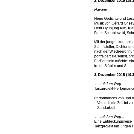
2. Dezember 2015 (19.3
Havarie
Neue Gedichte und Les
Musik von Gérard Grise
Heni-Hyunjung Kim, Klar
Frank Schablewski, Schri
Mit der jungen koreanis
Schriftsteller, Dichter u
nach der Wiedereröffnun
portraitiert sie selbst,
EarPort sein möchte: ei
treten Stäbler und Shim 
3. Dezember 2015 (19.3
… auf dem Weg ...
Tanzprojekt·Performanc
Performances von und mi
– Versuch die Zeit tot z
– Sandarbeit
… auf dem Weg ...
Eine Entdeckungsreise
Tanzprojekt mit jungen F