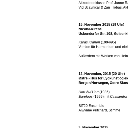
Akkordeonklasse Prof. Janne Rä
Vid Scavnicar & Zan Trobas, A
15. November 2015 (19 Uhr)
Nicolai-Kirche
Ückendorfer Str. 108, Gelsenk
Karas.Krähen
(1994/95)
Version für Harmonium und ele
Außerdem mit Werken von Heinr
12. November, 2015 (20 Uhr)
Østre - Hus for Lydkunst og e
Bergen/Norwegen,
Østre Skos
Hart Auf Hart
(1986)
Earplugs
(1999) mit
Cassandra
BIT20 Ensemble
Alwynne Pritchard, Stimme
3. November 2015