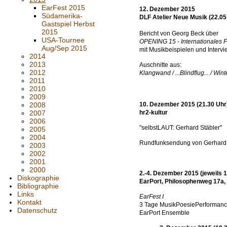
EarFest 2015
12. Dezember 2015
Südamerika-
DLF Atelier Neue Musik (22.05
Gastspiel Herbst
2015
Bericht von Georg Beck über
USA-Tournee
OPENING 15 - Internationales Fe
Aug/Sep 2015
mit Musikbeispielen und Interv
2014
2013
Auschnitte aus:
2012
Klangwand / ...Blindflug... / Win
2011
2010
2009
2008
10. Dezember 2015 (21.30 Uhr
2007
hr2-kultur
2006
"selbstLAUT: Gerhard Stäbler"
2005
2004
Rundfunksendung von Gerhard 
2003
2002
2001
2000
2.-4. Dezember 2015 (jeweils 
Diskographie
EarPort, Philosophenweg 17a,
Bibliographie
Links
EarFest I
Kontakt
3 Tage MusikPoesiePerforman
Datenschutz
EarPort Ensemble