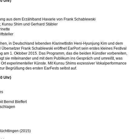
0 Uhr)
ung aus dem Erzählband Havarie von Frank Schablewski
y, Kunsu Shim und Gerhard Stäbler
inette
ftsteller
chen, in Deutschland lebenden Klarinettistin Heni-Hyunjung Kim und dem
nd Übersetzer Frank Schablewski eröffnet EarPort sein erstes kleines Festival
g am 1. Oktober 2015. Das Programm, das die beiden Künstler vorbereiten,
 bringt sie miteinander und mit dem Publikum ins Gespräch und umreißt, was
n Ort experimenteller Künste. Mit Kunsu Shims exzessiver Vokalperformance
zur Begrüßung des ersten EarFests selbst auf.
0 Uhr)
es
t Bernd Bleffert
u schlagen
lüchtlingen (2015)