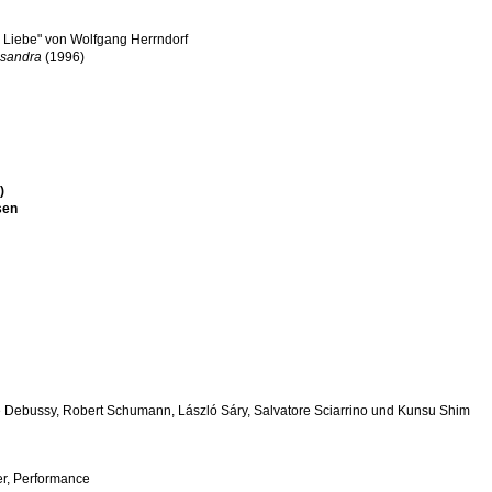
n Liebe" von Wolfgang Herrndorf
sandra
(1996)
)
sen
 Debussy, Robert Schumann, László Sáry, Salvatore Sciarrino und Kunsu Shim
r, Performance