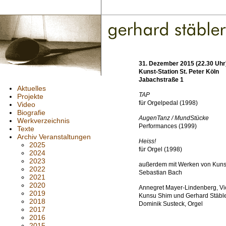
31. Dezember 2015 (22.30 Uhr
Kunst-Station St. Peter Köln
Jabachstraße 1
Aktuelles
TAP
Projekte
für Orgelpedal (1998)
Video
Biografie
AugenTanz / MundStücke
Werkverzeichnis
Performances (1999)
Texte
Archiv Veranstaltungen
Heiss!
2025
für Orgel (1998)
2024
2023
außerdem mit Werken von Kunsu
2022
Sebastian Bach
2021
2020
Annegret Mayer-Lindenberg, Vi
2019
Kunsu Shim und Gerhard Stäble
2018
Dominik Susteck, Orgel
2017
2016
2015