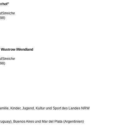
erhof"
dStreiche
998)
2 Wustrow /Wendland
dStreiche
998)
Familie, Kinder, Jugend, Kultur und Sport des Landes NRW
ruguay), Buenos Aires und Mar del Plata (Argentinien)