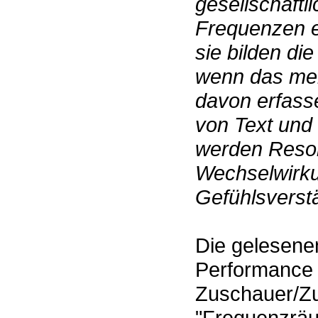
gesellschaft
Frequenzen e
sie bilden di
wenn das men
davon erfass
von Text und
werden Reso
Wechselwirkun
Gefühlsverst
Die gelesene
Performance 
Zuschauer/Z
"Frequenzräu