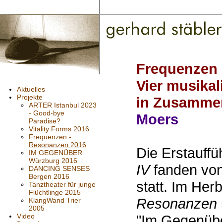
Frequenzen
Vier musika
Aktuelles
Projekte
in Zusamme
ARTER Istanbul 2023
- Good-bye
Moers
Paradise?
Vitality Forms 2016
Frequenzen -
Resonanzen 2016
Die Erstauff
IM GEGENÜBER
Würzburg 2016
IV
fanden vo
DANCING SENSES
Bergen 2016
statt. Im Her
Tanztheater für junge
Flüchtlinge 2015
Resonanzen
KlangWand Trier
2005
Video
"Im Gegenübe